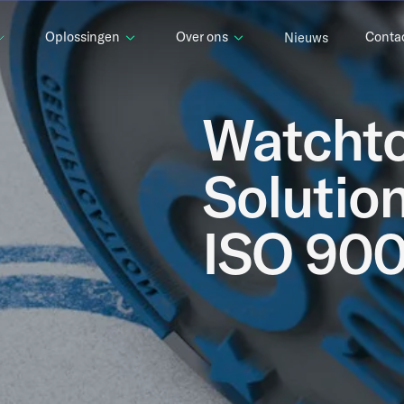
Oplossingen
Over ons
Conta
Nieuws
Watchto
Solutio
ISO 9001