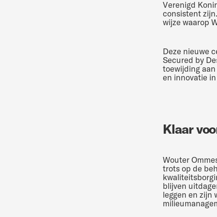
Verenigd Konin
consistent zij
wijze waarop W
Deze nieuwe cer
Secured by Des
toewijding aan
en innovatie in
Klaar voo
Wouter Ommesl
trots op de beh
kwaliteitsborg
blijven uitdage
leggen en zijn
milieumanagem