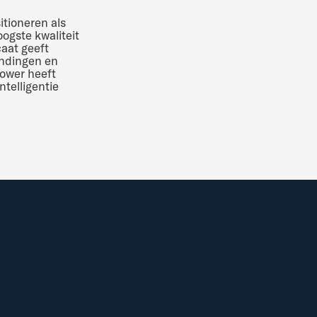
itioneren als
oogste kwaliteit
caat geeft
endingen en
tower heeft
ntelligentie