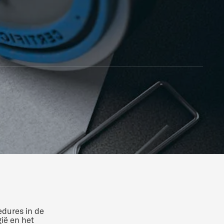
edures in de
ië en het