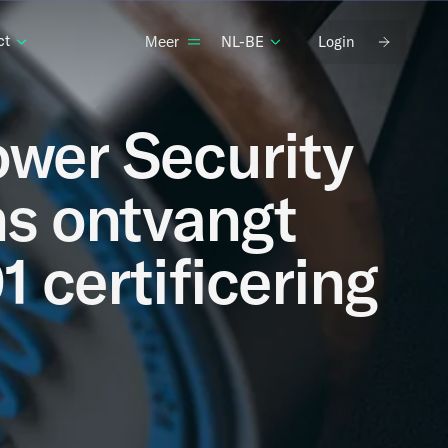
ct
NL-BE
Login
Meer
wer Security
ns ontvangt
 certificering