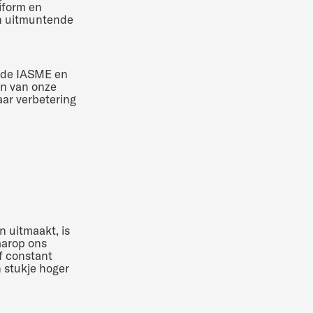
iform en
en uitmuntende
s de IASME en
en van onze
aar verbetering
 uitmaakt, is
waarop ons
f constant
n stukje hoger