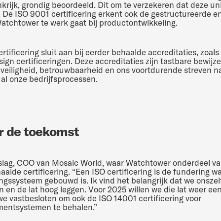
krijk, grondig beoordeeld. Dit om te verzekeren dat deze un
n. De ISO 9001 certificering erkent ook de gestructureerde 
atchtower te werk gaat bij productontwikkeling.
tificering sluit aan bij eerder behaalde accreditaties, zoal
ign certificeringen. Deze accreditaties zijn tastbare bewijz
 veiligheid, betrouwbaarheid en ons voortdurende streven n
 al onze bedrijfsprocessen.
r de toekomst
ag, COO van Mosaic World, waar Watchtower onderdeel van
aalde certificering. “Een ISO certificering is de fundering 
ingssysteem gebouwd is. Ik vind het belangrijk dat we onszel
n en de lat hoog leggen. Voor 2025 willen we die lat weer ee
 we vastbesloten om ook de ISO 14001 certificering voor
entsystemen te behalen.”