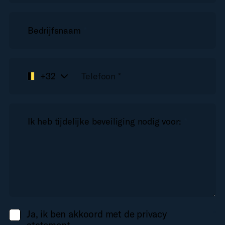
Bedrijfsnaam
*
+32
Ik heb tijdelijke beveiliging nodig voor:
*
Ja, ik ben akkoord met de privacy
*