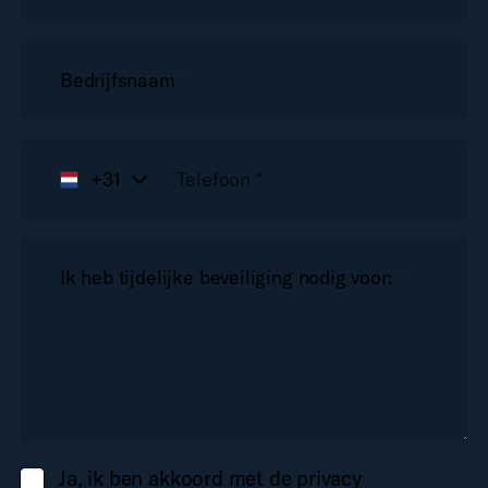
Bedrijfsnaam
*
+31
Ik heb tijdelijke beveiliging nodig voor:
*
Ja, ik ben akkoord met de privacy
*